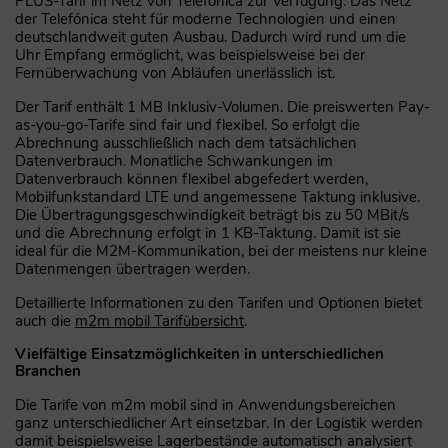
PLUS-Tarif im Netz von Telefónica zur Verfügung: Das Netz
der Telefónica steht für moderne Technologien und einen
deutschlandweit guten Ausbau. Dadurch wird rund um die
Uhr Empfang ermöglicht, was beispielsweise bei der
Fernüberwachung von Abläufen unerlässlich ist.
Der Tarif enthält 1 MB Inklusiv-Volumen. Die preiswerten Pay-
as-you-go-Tarife sind fair und flexibel. So erfolgt die
Abrechnung ausschließlich nach dem tatsächlichen
Datenverbrauch. Monatliche Schwankungen im
Datenverbrauch können flexibel abgefedert werden,
Mobilfunkstandard LTE und angemessene Taktung inklusive.
Die Übertragungsgeschwindigkeit beträgt bis zu 50 MBit/s
und die Abrechnung erfolgt in 1 KB-Taktung. Damit ist sie
ideal für die M2M-Kommunikation, bei der meistens nur kleine
Datenmengen übertragen werden.
Detaillierte Informationen zu den Tarifen und Optionen bietet
auch die
m2m mobil Tarifübersicht
.
Vielfältige Einsatzmöglichkeiten in unterschiedlichen
Branchen
Die Tarife von m2m mobil sind in Anwendungsbereichen
ganz unterschiedlicher Art einsetzbar. In der Logistik werden
damit beispielsweise Lagerbestände automatisch analysiert