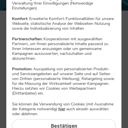
Verwaltung Ihrer Einwilligungen (Notwendige
Einstellungen)
Komfort:
Erweiterte Komfort-Funktionalitäten für unsere
Webseite, statistische Analyse der Webseiten-Nutzung
sowie die Individualisierung von Inhalten
Unser Angebot
Partnerschaften:
Kooperationen mit ausgewählten
Partnern, um Ihnen personalisierte Inhalte passend zu
0
UNSER TIPP
Ihren Interessen anzuzeigen oder um gemeinsame
€
Kampagnen auszuwerten, nachzuhalten und
sparen
IoT Flex Plus
abzurechnen.
100
0
statt
50
MBit/s
Promotion:
Ausspielung von personalisierten Produkt-
39
3
und Serviceangeboten auf unserer Seite und auf Seiten
x
von Dritten (personalisierte Werbung), Retargeting sowie
10
für die Messung der Wirksamkeit unserer Kampagnen.
Hierzu setzten wir Cookies von Werbepartnern
GB
(Drittanbieter) ein.
gratis
€ mtl.
Sie können die Verwendung von Cookies (mit Ausnahme
der Kategorie notwendig)
hier
auch einzeln auswählen
In den Warenkorb
oder ablehnen.
Bestätigen